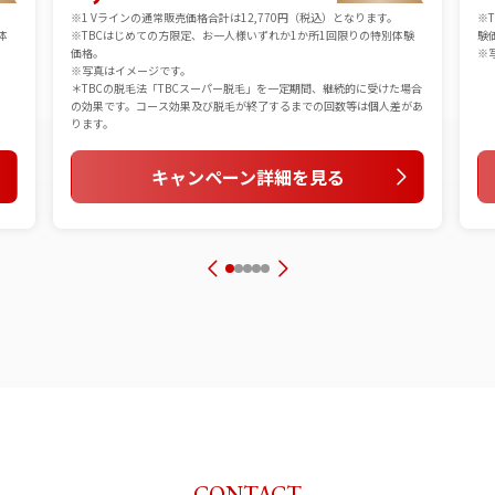
※1 Vラインの通常販売価格合計は12,770円（税込）となります。
※
体
※TBCはじめての方限定、お一人様いずれか1か所1回限りの特別体験
験
価格。
※
※写真はイメージです。
＊TBCの脱毛法「TBCスーパー脱毛」を一定期間、継続的に受けた場合
の効果です。コース効果及び脱毛が終了するまでの回数等は個人差があ
ります。
キャンペーン詳細を見る
CONTACT