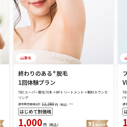
脱毛
＊
終わりのある
脱毛
1回体験プラン
V
TBCスーパー脱毛70本＋MFトリートメント＋無料カウンセ
T
リング
I
12,280
通常販売価格合計
通
※1
円（税込）
はじめて割価格
1,000
91
F
円（税込）
%OFF