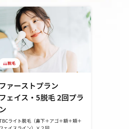
脱毛
フェイ
ファーストプラン
毛穴ケ
フェイス・5脱毛 2回プラ
体験コ
ン
オリジナル
～）＋無料
TBCライト脱毛（鼻下＋アゴ＋額＋頬＋
通常販売価格
フェイスライン）×２回