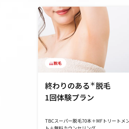
脱毛
＊
終わりのある
脱毛
※1
1回体験プラン
ス
0分）＋無料
TBCスーパー脱毛70本＋MFトリートメ
ト＋無料カウンセリング
）