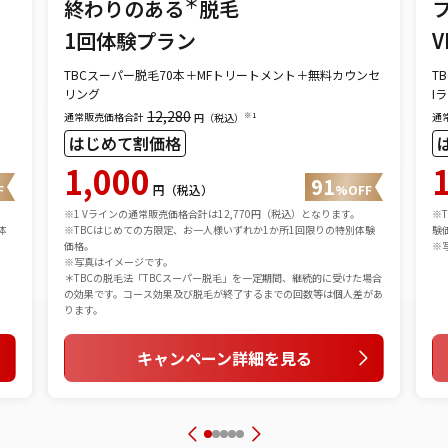
＊
終わりのある
脱毛
1回体験プラン
V
TBCスーパー脱毛70本＋MFトリートメント＋無料カウンセ
T
リング
I
12,280
通常販売価格合計
通
※1
円（税込）
はじめて割価格
1,000
91
F
円（税込）
%OFF
※1 Vラインの通常販売価格合計は12,770円（税込）となります。
※
体
※TBCはじめての方限定、お一人様いずれか1か所1回限りの特別体験
験
価格。
※
※写真はイメージです。
＊TBCの脱毛法「TBCスーパー脱毛」を一定期間、継続的に受けた場合
の効果です。コース効果及び脱毛が終了するまでの回数等は個人差があ
ります。
キャンペーン詳細を見る