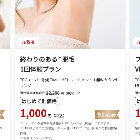
脱毛
＊
終わりのある
脱毛
1回体験プラン
V
TBCスーパー脱毛70本＋MFトリートメント＋無料カウンセ
T
リング
I
12,280
通常販売価格合計
通
※1
円（税込）
はじめて割価格
1,000
91
F
円（税込）
%OFF
※1 Vラインの通常販売価格合計は12,770円（税込）となります。
※
体
※TBCはじめての方限定、お一人様いずれか1か所1回限りの特別体験
験
価格。
※
※写真はイメージです。