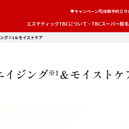
キャンペーン
体験予約
サ
エステティックTBCについて
TBCスーパー脱毛
ング※1＆モイストケア
エイジング
＆モイストケ
※1