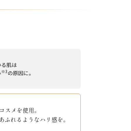
いる肌は
※3
み
の原因に。
コスメを使用。
あふれるようなハリ感を。