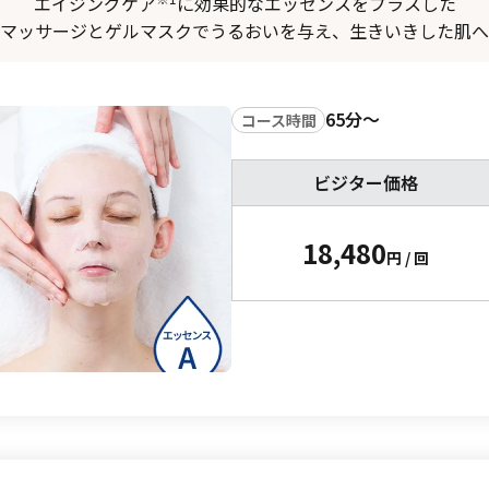
エイジングケア
に効果的なエッセンスを
プラスした
マッサージとゲルマスクで
うるおいを与え、生きいきした肌へ
65分〜
コース時間
ビジター価格
18,480
円 / 回