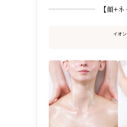
【顔+ネ
イオン