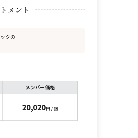
トメント
パックの
メンバー価格
20,020
円 / 回