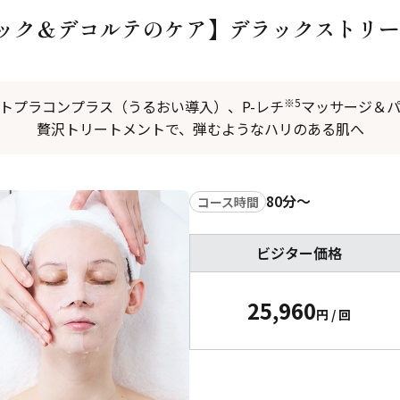
ック＆デコルテのケア】
デラックストリー
※5
トプラコンプラス（うるおい導入）、P-レチ
マッサージ＆
贅沢トリートメントで、弾むようなハリのある肌へ
80分〜
コース時間
ビジター価格
25,960
円 / 回