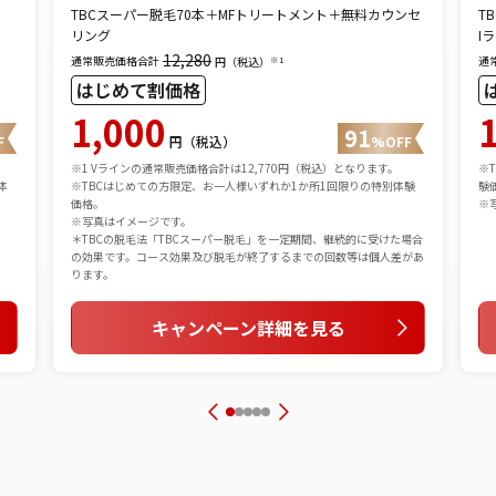
TBCスーパー脱毛70本＋MFトリートメント＋無料カウンセ
T
リング
I
12,280
通常販売価格合計
通
※1
円（税込）
はじめて割価格
1,000
91
F
円（税込）
%OFF
※1 Vラインの通常販売価格合計は12,770円（税込）となります。
※
体
※TBCはじめての方限定、お一人様いずれか1か所1回限りの特別体験
験
価格。
※
※写真はイメージです。
＊TBCの脱毛法「TBCスーパー脱毛」を一定期間、継続的に受けた場合
の効果です。コース効果及び脱毛が終了するまでの回数等は個人差があ
ります。
キャンペーン詳細を見る