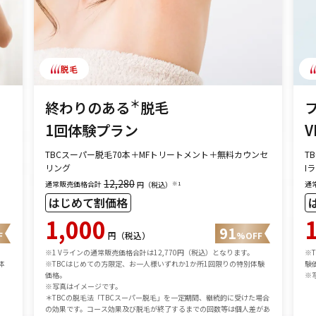
脱毛
＊
終わりのある
脱毛
1回体験プラン
V
TBCスーパー脱毛70本＋MFトリートメント＋無料カウンセ
T
リング
I
12,280
通常販売価格合計
通
※1
円（税込）
はじめて割価格
1,000
91
F
円（税込）
%OFF
※1 Vラインの通常販売価格合計は12,770円（税込）となります。
※
体
※TBCはじめての方限定、お一人様いずれか1か所1回限りの特別体験
験
価格。
※
※写真はイメージです。
＊TBCの脱毛法「TBCスーパー脱毛」を一定期間、継続的に受けた場合
の効果です。コース効果及び脱毛が終了するまでの回数等は個人差があ