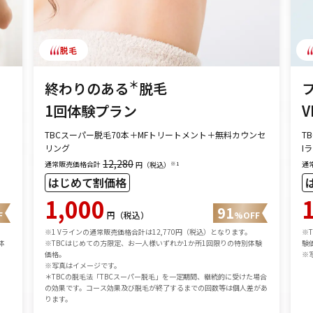
脱毛
＊
終わりのある
脱毛
1回体験プラン
V
TBCスーパー脱毛70本＋MFトリートメント＋無料カウンセ
T
リング
I
12,280
通常販売価格合計
通
※1
円（税込）
はじめて割価格
1,000
91
F
円（税込）
%OFF
※1 Vラインの通常販売価格合計は12,770円（税込）となります。
※
体
※TBCはじめての方限定、お一人様いずれか1か所1回限りの特別体験
験
価格。
※
※写真はイメージです。
＊TBCの脱毛法「TBCスーパー脱毛」を一定期間、継続的に受けた場合
の効果です。コース効果及び脱毛が終了するまでの回数等は個人差があ
ります。