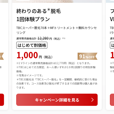
＊
終わりのある
脱毛
1回体験プラン
V
TBCスーパー脱毛70本＋MFトリートメント＋無料カウンセ
T
リング
I
12,280
通常販売価格合計
通
※1
円（税込）
はじめて割価格
1,000
91
F
円（税込）
%OFF
※1 Vラインの通常販売価格合計は12,770円（税込）となります。
※
体
※TBCはじめての方限定、お一人様いずれか1か所1回限りの特別体験
験
価格。
※
※写真はイメージです。
＊TBCの脱毛法「TBCスーパー脱毛」を一定期間、継続的に受けた場合
の効果です。コース効果及び脱毛が終了するまでの回数等は個人差があ
ります。
キャンペーン詳細を見る