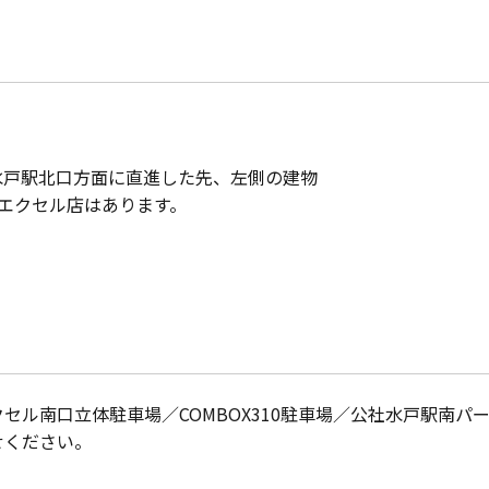
水戸駅北口方面に直進した先、左側の建物
水戸エクセル店はあります。
セル南口立体駐車場／COMBOX310駐車場／公社水戸駅南パ
せください。