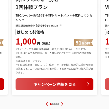
1回体験プラン
V
TBCスーパー脱毛70本＋MFトリートメント＋無料カウンセ
T
リング
I
12,280
通常販売価格合計
通
※1
円（税込）
はじめて割価格
1,000
91
F
円（税込）
%OFF
※1 Vラインの通常販売価格合計は12,770円（税込）となります。
※
体
※TBCはじめての方限定、お一人様いずれか1か所1回限りの特別体験
験
価格。
※
※写真はイメージです。
＊TBCの脱毛法「TBCスーパー脱毛」を一定期間、継続的に受けた場合
の効果です。コース効果及び脱毛が終了するまでの回数等は個人差があ
ります。
キャンペーン詳細を見る