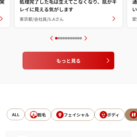
実
処理完了した毛は生えてこなくなり、肌がキ
通
レイに見える気がします
い
東京都/会社員/S.Aさん
愛
もっと見る
ALL
脱毛
フェイシャル
ボディ