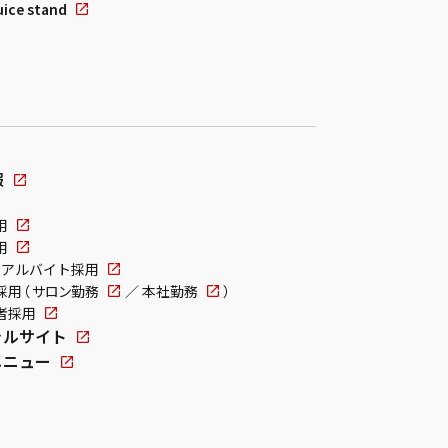
uice stand
報
用
用
·アルバイト採用
採用（
サロン勤務
／
本社勤務
）
者採用
ャルサイト
メニュー