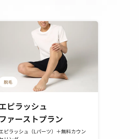
脱毛
フェイシ
エピラッシュ
お悩み
ファーストプラン
フェイ
エピラッシュ（Lパーツ）＋無料カウン
オリジナル