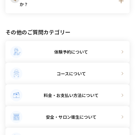
か？
は全サロン直営店ですので、サロン変更後も続けてご
利用いただけます。
※一部提供サロンが限られるコース・プランがござい
A
衛生管理上、サロン内でのお食事はご遠慮いただいて
ます。
おります。
その他のご質問カテゴリー
全国サロン検索は
こちら
体験予約について
コースについて
料金・お支払い方法について
安全・サロン衛生について