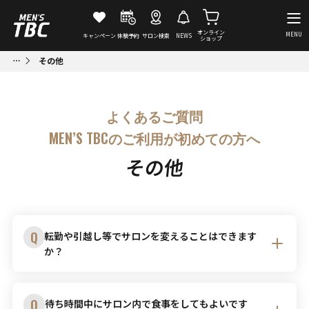
オンライン
MENU
キャンペーン
体験予約
サロン検索
NEWS
ショップ
その他
よくあるご質問
MEN’S TBCのご利用が初めての方へ
その他
Q
転勤や引越し等でサロンを変えることはできます
か？
A
変更可能です。サロンスタッフにご相談いただけれ
Q
待ち時間中にサロン内で食事をしてもよいです
ば、お近くのサロンをご案内いたします。MEN’S TBC