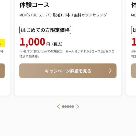
体験コース
MEN’S TBC スーパー脱毛130本＋無料カウンセリング
M
はじめての方限定価格
1,000
F
円（税込）
の特
※MEN’S TBCはじめての方限定、お一人様いずれか1コース1回限りの
※
特別体験価格。
特
キャンペーン詳細を見る