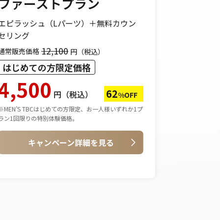
ファーストプラン
フェイ
エピラッシュ（Lパーツ）＋無料カウン
オリジナル
セリング
～）＋無料
12,100
通常販売価格
円（税込）
通常販売価格
はじめての方限定価格
はじめて
4,500
5,0
62
円（税込）
%OFF
※MEN’S TBCはじめての方限定、お一人様いずれか1プ
※1洗浄等によ
ラン1回限りの特別体験価格。
※MEN’S T
ース1回限りの
キャンペーン詳細を見る
キ