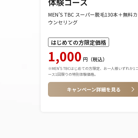
体験コース
MEN’S TBC スーパー脱毛130本＋無料カ
分）＋無料カ
ウンセリング
）
はじめての方限定価格
1,000
円（税込）
66
%OFF
※MEN’S TBCはじめての方限定、お一人様いずれか1
人様いずれか1コ
ース1回限りの特別体験価格。
キャンペーン詳細を見る
見る