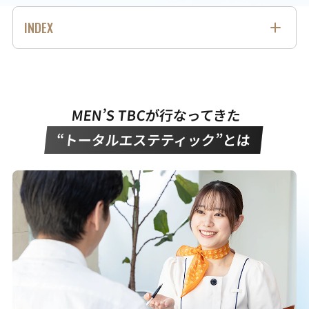
INDEX
MEN’S TBCが行なってきた “トータルエステティック”と
は
美肌へと導くそれがMEN’S TBCの脱毛
外側だけじゃない、 “内側からキレイ”を大事に
MEN’S TBCが行なってきた
あなたにぴったりの「キレイ」がきっとみつかる
あなたの「なりたい」に、MEN’S TBCはずっと寄り添い
“トータルエステティック”とは
ます