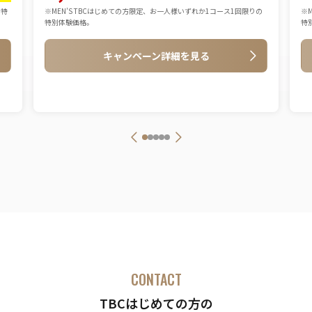
の特
※MEN’S TBCはじめての方限定、お一人様いずれか1コース1回限りの
※
特別体験価格。
特
キャンペーン詳細を見る
CONTACT
TBCはじめての方の