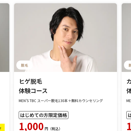
脱毛
ヒゲ脱毛
体験コース
MEN’S TBC スーパー脱毛130本＋無料カウンセリング
M
はじめての方限定価格
1,000
F
円（税込）