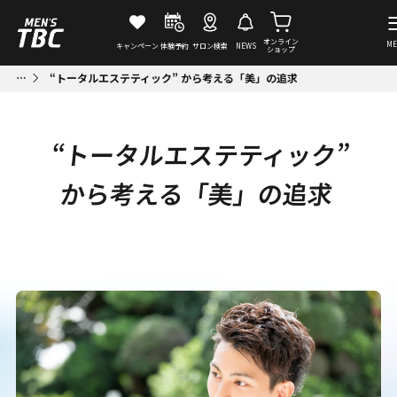
オンライン
ME
キャンペーン
体験予約
サロン検索
NEWS
ショップ
“トータルエステティック” から考える「美」の追求
“トータルエステティック”
から考える「美」の追求