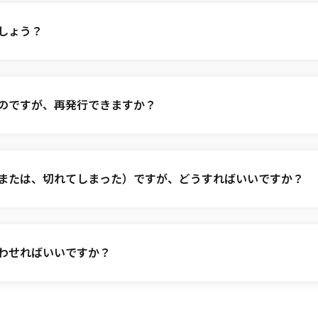
しょう？
ー期間中(2年間）、全てのコース（脱毛、フェイシャル、ボデ
だけます。また、メンバー向けのお得なプランやキャンペーン
のですが、再発行できますか？
を進呈いたします。詳しくは
こちら
をご確認下さい。
お早めにご利用のサロンにご連絡ください。
または、切れてしまった）ですが、どうすればいいですか？
新はメンバー有効期限の3ヶ月前から承っております。また、
ださい。
わせればいいですか？
。