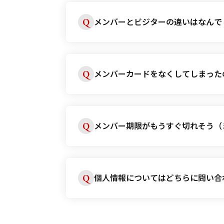
メンバーとビジターの違いはなんで
Q
メンバー入会いただくと、メンバ
A
得なメンバー価格にてご利用いた
メンバーカードをなくしてしまった
Q
に応じてTBC HAPPYポイント
再発行のお手続きをしますので、
A
メンバー期限がもうすぐ切れそう（
Q
メンバー契約は更新できます。更
A
す。お通いのサロンにお申し出く
個人情報についてはどちらに問い合
Q
お客様相談室までご連絡ください
A