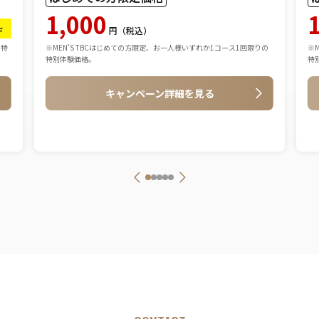
1,000
F
円（税込）
の特
※MEN’S TBCはじめての方限定、お一人様いずれか1コース1回限りの
※
特別体験価格。
特
キャンペーン詳細を見る