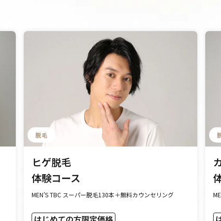
脱毛
ヒゲ脱毛
体験コース
MEN’S TBC スーパー脱毛130本＋無料カウンセリング
M
はじめての方限定価格